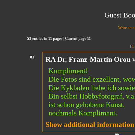
Guest Boo
Write an e
53
entries in
11
pages | Current page
11
[
1
03
RA Dr. Franz-Martin Orou
w
Kompliment!
Die Fotos sind exzellent, wow
Die Kykladen liebe ich sowie
Bin selbst Hobbyfotograf, v.a
ist schon gehobene Kunst.
nochmals Kompliment.
Show additional information